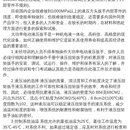
部零件不规则)。
目前国内企业很难做到1000MPa以上的液压方头扳手内部零件的
强度，即使能单独做到，也很难做到批量稳定。还需要多向国外同类
产品学习，投入更多的人力和资金，在较长的时期内，在材料和热处
理方面进行更多的探索和试验。
大功率电动液压扳手是一种机电液一体化、高科技、高精度的现
代化设备。如何正确使用和维护它是延长其使用寿命和提高其经济效
益的重要途径。
1.未经培训的人员不得单独操作大功率电动液压扳手。操作人员
必须仔细阅读和理解操作手册中液压扭矩扳手的积累原理，对液压扭
矩扳手的安装、调试、试运行、操作、维护和保养有深入的了解，并
经过操作培训和专门考试确认其能力是否能胜任此项工作后才能操
作。
2.液压油的选择:液压油的质量、清洁度和工作粘度决定了液压扭
矩扳手液压系统的工作可靠性和液压扭矩扳手的效率、寿命和经济
性。因此，必须使用抗磨液压油。液压油的密度为0.884克68CM2，
闪点为255℃，流点-9℃粘度为68CM2/S(40℃)，8.8cm2/(100℃)粘
度指数为102。这种液压油可以稳定液压扭矩扳手的液压系统，减少
油温对粘度的影响，增强系统的耐磨性和耐腐蚀性，有利于液压扭矩
扳手油缸的密封。
3.控制系统油温:系统允许的蕞低油温为25℃。蕞佳工作温度为
35℃-45℃，对系统不利。如果超过规定值，应及时对系统进行检查和