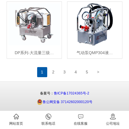
DP系列-大流量三级…
气动泵QMP304液…
>
1
2
3
4
5
备案号：
鲁ICP备17024365号-2
鲁公网安备 37142602000120号
网站首页
联系电话
在线客服
公司地址