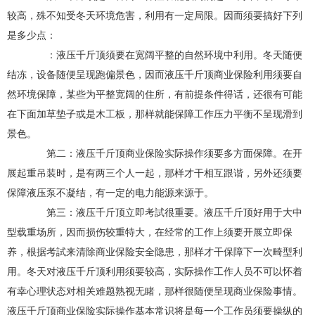
较高，殊不知受冬天环境危害，利用有一定局限。因而须要搞好下列
是多少点：
：液压千斤顶须要在宽阔平整的自然环境中利用。冬天随便
结冻，设备随便呈现跑偏景色，因而液压千斤顶商业保险利用须要自
然环境保障，某些为平整宽阔的住所，有前提条件得话，还很有可能
在下面加草垫子或是木工板，那样就能保障工作压力平衡不呈现滑到
景色。
第二：液压千斤顶商业保险实际操作须要多方面保障。在开
展起重吊装时，是有两三个人一起，那样才干相互跟谐，另外还须要
保障液压泵不凝结，有一定的电力能源来源于。
第三：液压千斤顶立即考試很重要。液压千斤顶好用于大中
型载重场所，因而损伤较重特大，在经常的工作上须要开展立即保
养，根据考試来清除商业保险安全隐患，那样才干保障下一次畸型利
用。冬天对液压千斤顶利用须要较高，实际操作工作人员不可以怀着
有幸心理状态对相关难题熟视无睹，那样很随便呈现商业保险事情。
液压千斤顶商业保险实际操作基本常识将是每一个工作员须要操纵的