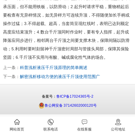
承压面，但不能用铁板，以防滑动；2.起升时请求平稳，重物稍起后
要检查有无异样情况，如无异样方可连续升顶，不得随便加长手柄或
操作过猛；3.不得超载、超高，当套筒呈现红线时，表明已达到额定
高度应结束顶升；4.数台千斤顶同时作业时，要有专人指挥，起升或
降落应同步进行，相邻两台千斤顶之间要支撑木块，保障间隔以防滑
动；5.利用时要时刻留神千斤顶密封局部与管接头局部，保障其保险
坚固；6.千斤顶不实用与有酸、碱或腐化性气体的场合。
上一条：
科普浅析液压千斤顶原理的简单阐述
下一条：
解密浅析移动方便的液压千斤顶使用范围广
备案号：
鲁ICP备17024365号-2
鲁公网安备 37142602000120号
网站首页
联系电话
在线客服
公司地址