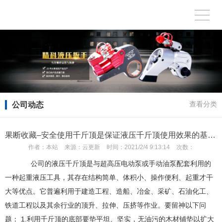
公司动态
查看分类
果断收藏–安全使用千斤顶是保证液压千斤顶使用效果的基本要求
作者：
本站
来源：
云更新
时间：
2021/2/4 9:13:14
次数：
公司的液压千斤顶是与超高压电动泵或手动油泵配套利用的
一种起重液压工具，其存在结构简单、体积小、操作便利、起重才干
大等优点。它普遍利用于建造工程、造船、冶金、采矿、石油化工、
铁道工程以及其余行业的顶升、拉伸、压挤等作业。要留神以下问
题： 1.利用千斤顶的底部要垫平坦、坚实，无油污的木材铺垫以扩大