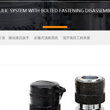
斤顶
驱动液压扳手
步履式顶推系统
顶升项目工程承接